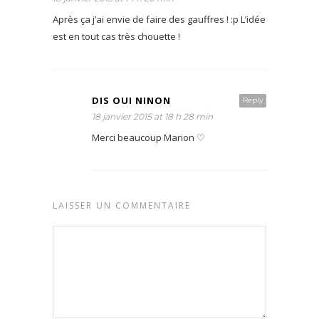
Après ça j’ai envie de faire des gauffres ! :p L’idée
est en tout cas très chouette !
DIS OUI NINON
Reply
18 janvier 2015 at 18 h 28 min
Merci beaucoup Marion ♡
LAISSER UN COMMENTAIRE