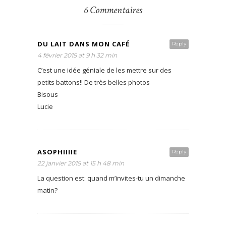
6 Commentaires
DU LAIT DANS MON CAFÉ
Reply
4 février 2015 at 9 h 32 min
C’est une idée géniale de les mettre sur des
petits battons!! De très belles photos
Bisous
Lucie
ASOPHIIIIE
Reply
22 janvier 2015 at 15 h 48 min
La question est: quand m’invites-tu un dimanche
matin?