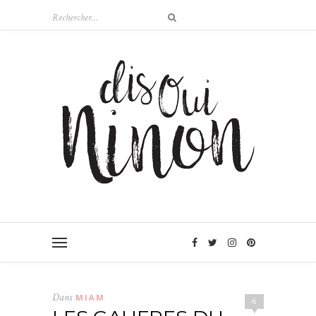
Dans
MIAM
6