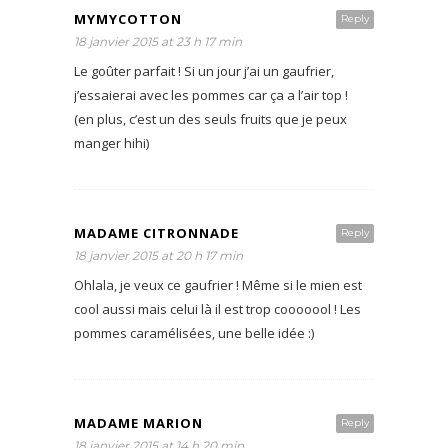
MYMYCOTTON
Reply
18 janvier 2015 at 23 h 17 min
Le goûter parfait ! Si un jour j’ai un gaufrier,
j’essaierai avec les pommes car ça a l’air top !
(en plus, c’est un des seuls fruits que je peux
manger hihi)
MADAME CITRONNADE
Reply
18 janvier 2015 at 20 h 17 min
Ohlala, je veux ce gaufrier ! Même si le mien est
cool aussi mais celui là il est trop cooooool ! Les
pommes caramélisées, une belle idée :)
MADAME MARION
Reply
18 janvier 2015 at 14 h 20 min