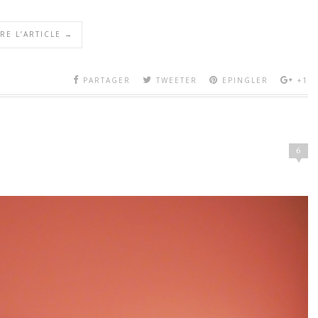
IRE L’ARTICLE →
PARTAGER
TWEETER
EPINGLER
+1
6