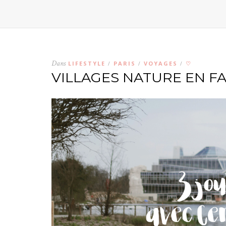
Dans
LIFESTYLE
PARIS
VOYAGES
♡
/
/
/
VILLAGES NATURE EN F