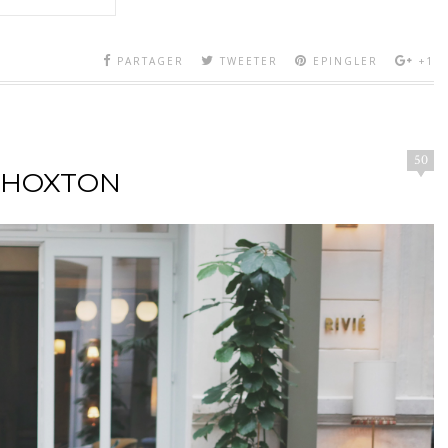
PARTAGER
TWEETER
EPINGLER
+1
50
E HOXTON