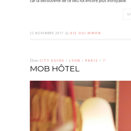
car la découverte de ce lieu fût encore plus incroyable.
L
22 NOVEMBRE 2017
By
DIS OUI NINON
Dans
CITY GUIDE
LYON
PARIS
♡
/
/
/
MOB HÔTEL