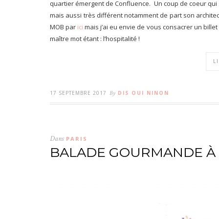
quartier émergent de Confluence. Un coup de coeur qui s
mais aussi très différent notamment de part son archite
MOB par
ici
mais j’ai eu envie de vous consacrer un billet en
maître mot étant : l’hospitalité !
L
17 SEPTEMBRE 2017
By
DIS OUI NINON
Dans
PARIS
BALADE GOURMANDE À 