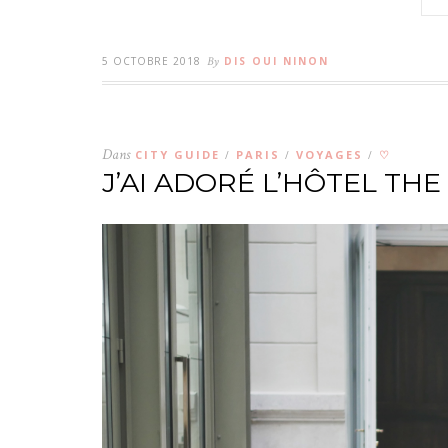
5 OCTOBRE 2018
By
DIS OUI NINON
Dans
CITY GUIDE
PARIS
VOYAGES
♡
/
/
/
J’AI ADORÉ L’HÔTEL TH