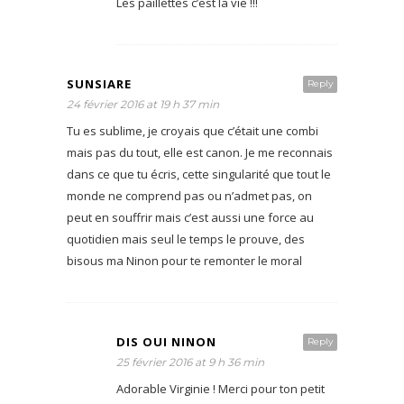
Les paillettes c’est la vie !!!
SUNSIARE
Reply
24 février 2016 at 19 h 37 min
Tu es sublime, je croyais que c’était une combi
mais pas du tout, elle est canon. Je me reconnais
dans ce que tu écris, cette singularité que tout le
monde ne comprend pas ou n’admet pas, on
peut en souffrir mais c’est aussi une force au
quotidien mais seul le temps le prouve, des
bisous ma Ninon pour te remonter le moral
DIS OUI NINON
Reply
25 février 2016 at 9 h 36 min
Adorable Virginie ! Merci pour ton petit