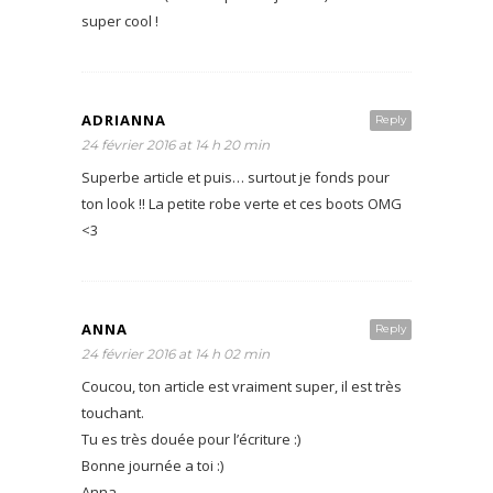
super cool !
ADRIANNA
Reply
24 février 2016 at 14 h 20 min
Superbe article et puis… surtout je fonds pour
ton look !! La petite robe verte et ces boots OMG
<3
ANNA
Reply
24 février 2016 at 14 h 02 min
Coucou, ton article est vraiment super, il est très
touchant.
Tu es très douée pour l’écriture :)
Bonne journée a toi :)
Anna