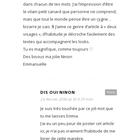
dans chacun de tes mots. J’ai l’impression d’être
le vilain petit canard que personne ne comprend,
mais que tout le monde pense être un cygne…
bizarre je sais :$ J’aime ce genre d’article à « deux
visages », d’habitude je décroche facilement des
textes qui accompagnent les looks.
Tu es magnifique, comme toujours ♡
Des bisous ma jolie Ninon
Emmanuëlle
DIS OUI NINON
Reply
24 février 2016 at 10 h 01 min
Je suis très touchée par ce joli mot que
tu me laisses Emma.
J’ai eu un peu peur de poster cet article
ici, je n’ai pas vraiment l’habitude de me
livrer de cette manière.