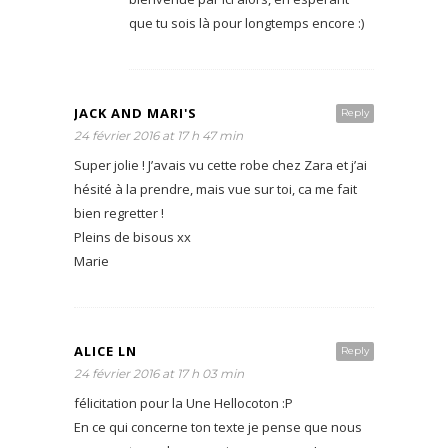
que tu sois là pour longtemps encore :)
JACK AND MARI'S
Reply
24 février 2016 at 17 h 47 min
Super jolie ! J’avais vu cette robe chez Zara et j’ai
hésité à la prendre, mais vue sur toi, ca me fait
bien regretter !
Pleins de bisous xx
Marie
ALICE LN
Reply
24 février 2016 at 17 h 03 min
félicitation pour la Une Hellocoton :P
En ce qui concerne ton texte je pense que nous