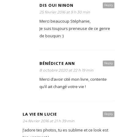
DIS OUI NINON
Reply
25 février 2016 at 9 h 30 min
Merci beaucoup Stéphanie,
Je suis toujours preneuse de ce genre
de bouquin :)
BÉNÉDICTE ANN
Reply
8 octobre 2020 at 22 h 19 min
Merci d’avoir cité mon livre, contente
qu’il ait changé votre vie !
LA VIE EN LUCIE
Reply
24 février 2016 at 21 h 39 min
J’adore tes photos, tu es sublime et ce look est