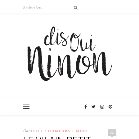
Dans
ELLE
HUMEURS
MODE
/
/
32