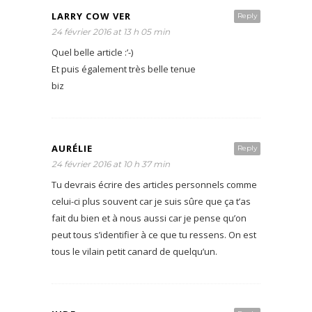
LARRY COW VER
Reply
24 février 2016 at 13 h 05 min
Quel belle article :’-)
Et puis également très belle tenue
biz
AURÉLIE
Reply
24 février 2016 at 10 h 37 min
Tu devrais écrire des articles personnels comme
celui-ci plus souvent car je suis sûre que ça t’as
fait du bien et à nous aussi car je pense qu’on
peut tous s’identifier à ce que tu ressens. On est
tous le vilain petit canard de quelqu’un.