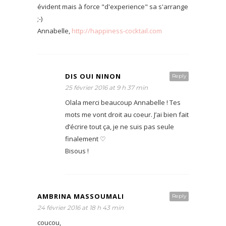
évident mais à force "d'experience" sa s'arrange
;-)
Annabelle,
http://happiness-cocktail.com
DIS OUI NINON
Reply
25 février 2016 at 9 h 37 min
Olala merci beaucoup Annabelle ! Tes
mots me vont droit au coeur. J’ai bien fait
d’écrire tout ça, je ne suis pas seule
finalement ♡
Bisous !
AMBRINA MASSOUMALI
Reply
24 février 2016 at 18 h 43 min
coucou,