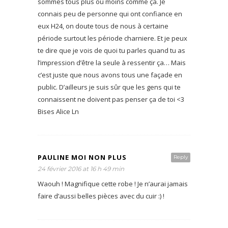
sommes tous plus ou moins comme ça. Je
connais peu de personne qui ont confiance en
eux H24, on doute tous de nous à certaine
période surtout les période charniere. Et je peux
te dire que je vois de quoi tu parles quand tu as
l’impression d’être la seule à ressentir ça… Mais
c’est juste que nous avons tous une façade en
public. D’ailleurs je suis sûr que les gens qui te
connaissent ne doivent pas penser ça de toi <3
Bises Alice Ln
PAULINE MOI NON PLUS
Reply
24 février 2016 at 16 h 49 min
Waouh ! Magnifique cette robe ! Je n’aurai jamais
faire d’aussi belles pièces avec du cuir :) !