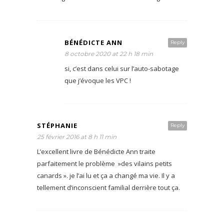
BÉNÉDICTE ANN
Reply
8 octobre 2020 at 22 h 18 min
si, c’est dans celui sur l’auto-sabotage
que j’évoque les VPC !
STÉPHANIE
Reply
25 février 2016 at 8 h 11 min
L’excellent livre de Bénédicte Ann traite
parfaitement le problème »des vilains petits
canards ». je l’ai lu et ça a changé ma vie. Il y a
tellement d’inconscient familial derrière tout ça.