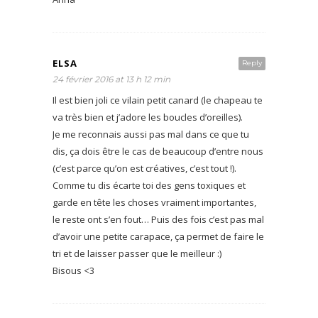
ELSA
Reply
24 février 2016 at 13 h 12 min
Il est bien joli ce vilain petit canard (le chapeau te
va très bien et j’adore les boucles d’oreilles).
Je me reconnais aussi pas mal dans ce que tu
dis, ça dois être le cas de beaucoup d’entre nous
(c’est parce qu’on est créatives, c’est tout !).
Comme tu dis écarte toi des gens toxiques et
garde en tête les choses vraiment importantes,
le reste ont s’en fout… Puis des fois c’est pas mal
d’avoir une petite carapace, ça permet de faire le
tri et de laisser passer que le meilleur :)
Bisous <3