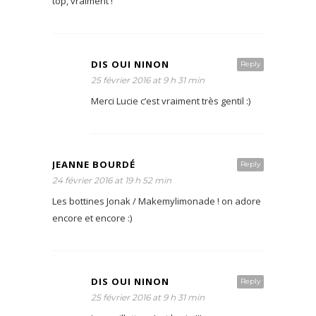
top, vraiment !
DIS OUI NINON
Reply
25 février 2016 at 9 h 31 min
Merci Lucie c’est vraiment très gentil :)
JEANNE BOURDÉ
Reply
24 février 2016 at 19 h 52 min
Les bottines Jonak / Makemylimonade ! on adore
encore et encore :)
DIS OUI NINON
Reply
25 février 2016 at 9 h 31 min