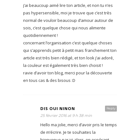
j’ai beaucoup aimé lire ton article, et non tu n’es
pas hypersensible, moi je trouve que c’est très
normal de vouloir beaucoup d’amour autour de
sois, c’est quelque chose qui nous alimente
quotidiennement !
concernant l’organisation c’est quelque choses
qui s’apprends petit à petit mais franchement ton
article est très bien rédigé, et ton look j’ai adoré,
la couleur est également très bien choisit !
ravie d’avoir ton blog, merci pour la découverte
en tous cas & des bisous :D
DIS OUI NINON
Reply
25 février 2016 at 9 h 38 min
Hello ma jolie, merci d’avoir pris le temps
de m’écrire. Je te souhaites la
bienvenue par ici alors, en espérant