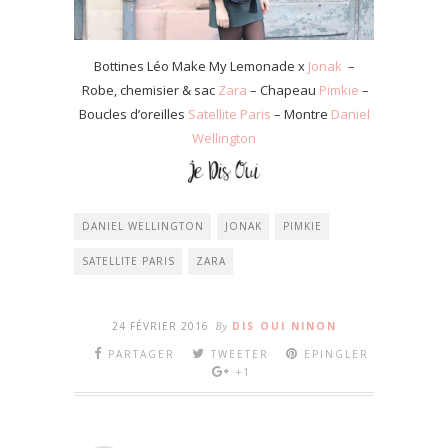
Bottines Léo Make My Lemonade x
Jonak
–
Robe, chemisier & sac
Zara
– Chapeau
Pimkie
–
Boucles d’oreilles
Satellite Paris
– Montre
Daniel
Wellington
DANIEL WELLINGTON
JONAK
PIMKIE
SATELLITE PARIS
ZARA
24 FÉVRIER 2016
By
DIS OUI NINON
PARTAGER
TWEETER
EPINGLER
+1