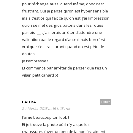
pour l’échange aussi quand même) donc c’est
frustrant. Oui je pense qu’on est hyper sensible
mais c’est ce qui fait ce qu’on est. J’ai l’impression
qu’on se met des gros batons dans les roues
parfois -__-. J’aimerais arrêter d’attendre une
validation par le regard d’autrui mais bon c’est
vrai que c’est rassurant quand on est pétri de
doutes.
Je t’embrasse !
Et commence par arrêter de penser que t’es un
vilain petit canard ;-)
LAURA
Reply
24 février 2016 at 15 h 16 min
J’aime beaucoup ton look !
Et je trouve la photo où il n’y a que les
chaussures (avec un peu de jambes) vraiment