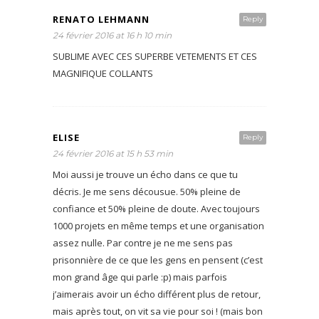
RENATO LEHMANN
Reply
24 février 2016 at 16 h 10 min
SUBLIME AVEC CES SUPERBE VETEMENTS ET CES
MAGNIFIQUE COLLANTS
ELISE
Reply
24 février 2016 at 15 h 53 min
Moi aussi je trouve un écho dans ce que tu
décris. Je me sens décousue. 50% pleine de
confiance et 50% pleine de doute. Avec toujours
1000 projets en même temps et une organisation
assez nulle. Par contre je ne me sens pas
prisonnière de ce que les gens en pensent (c’est
mon grand âge qui parle :p) mais parfois
j’aimerais avoir un écho différent plus de retour,
mais après tout, on vit sa vie pour soi ! (mais bon