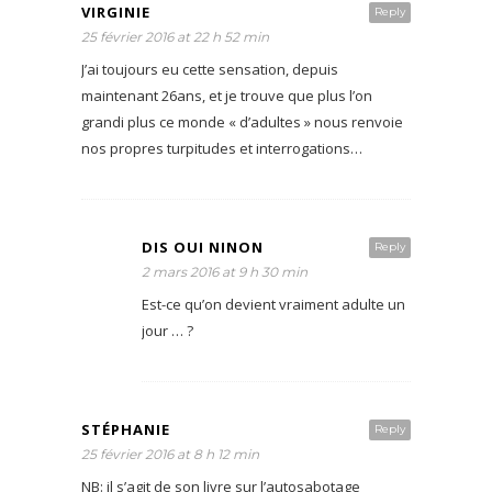
VIRGINIE
Reply
25 février 2016 at 22 h 52 min
J’ai toujours eu cette sensation, depuis
maintenant 26ans, et je trouve que plus l’on
grandi plus ce monde « d’adultes » nous renvoie
nos propres turpitudes et interrogations…
DIS OUI NINON
Reply
2 mars 2016 at 9 h 30 min
Est-ce qu’on devient vraiment adulte un
jour … ?
STÉPHANIE
Reply
25 février 2016 at 8 h 12 min
NB: il s’agit de son livre sur l’autosabotage