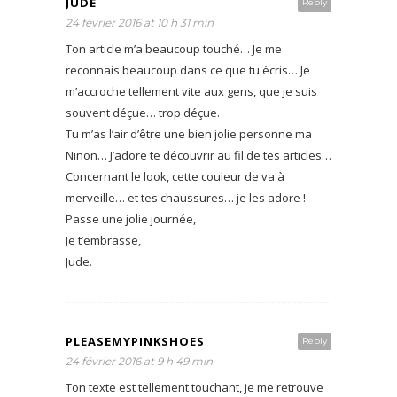
JUDE
Reply
24 février 2016 at 10 h 31 min
Ton article m’a beaucoup touché… Je me
reconnais beaucoup dans ce que tu écris… Je
m’accroche tellement vite aux gens, que je suis
souvent déçue… trop déçue.
Tu m’as l’air d’être une bien jolie personne ma
Ninon… J’adore te découvrir au fil de tes articles…
Concernant le look, cette couleur de va à
merveille… et tes chaussures… je les adore !
Passe une jolie journée,
Je t’embrasse,
Jude.
PLEASEMYPINKSHOES
Reply
24 février 2016 at 9 h 49 min
Ton texte est tellement touchant, je me retrouve