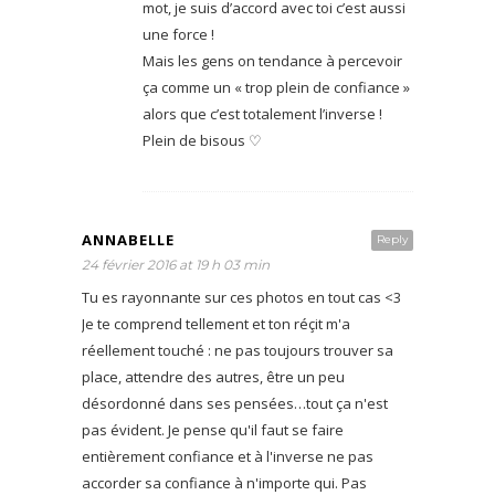
mot, je suis d’accord avec toi c’est aussi
une force !
Mais les gens on tendance à percevoir
ça comme un « trop plein de confiance »
alors que c’est totalement l’inverse !
Plein de bisous ♡
ANNABELLE
Reply
24 février 2016 at 19 h 03 min
Tu es rayonnante sur ces photos en tout cas <3
Je te comprend tellement et ton réçit m'a
réellement touché : ne pas toujours trouver sa
place, attendre des autres, être un peu
désordonné dans ses pensées…tout ça n'est
pas évident. Je pense qu'il faut se faire
entièrement confiance et à l'inverse ne pas
accorder sa confiance à n'importe qui. Pas