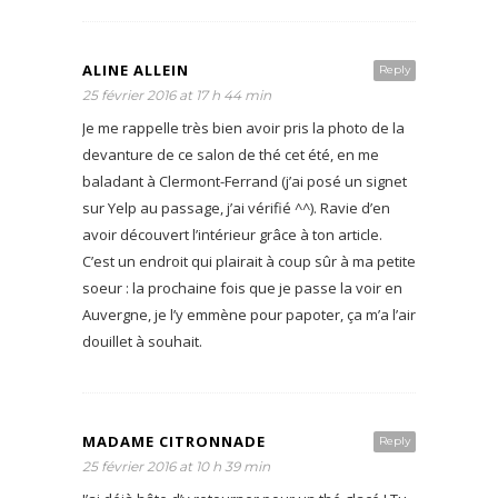
ALINE ALLEIN
Reply
25 février 2016 at 17 h 44 min
Je me rappelle très bien avoir pris la photo de la
devanture de ce salon de thé cet été, en me
baladant à Clermont-Ferrand (j’ai posé un signet
sur Yelp au passage, j’ai vérifié ^^). Ravie d’en
avoir découvert l’intérieur grâce à ton article.
C’est un endroit qui plairait à coup sûr à ma petite
soeur : la prochaine fois que je passe la voir en
Auvergne, je l’y emmène pour papoter, ça m’a l’air
douillet à souhait.
MADAME CITRONNADE
Reply
25 février 2016 at 10 h 39 min