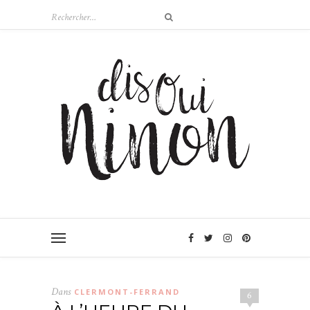
Dans
CLERMONT-FERRAND
6