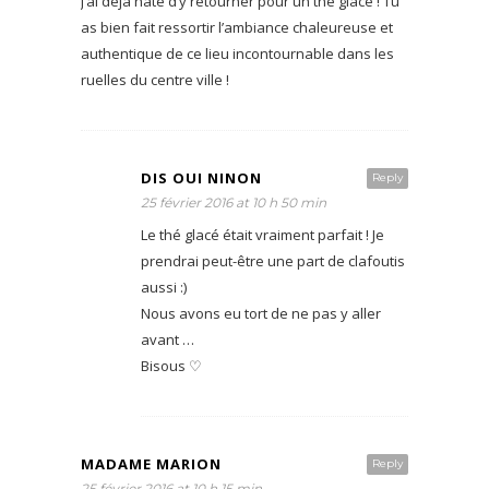
J’ai déjà hâte d’y retourner pour un thé glacé ! Tu
as bien fait ressortir l’ambiance chaleureuse et
authentique de ce lieu incontournable dans les
ruelles du centre ville !
DIS OUI NINON
Reply
25 février 2016 at 10 h 50 min
Le thé glacé était vraiment parfait ! Je
prendrai peut-être une part de clafoutis
aussi :)
Nous avons eu tort de ne pas y aller
avant …
Bisous ♡
MADAME MARION
Reply
25 février 2016 at 10 h 15 min