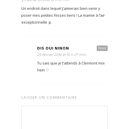
Un endroit dans lequel j’aimerais bien venir y
poser mes petites fesses tiens ! La mamie à l’air
exceptionnelle :p
DIS OUI NINON
Reply
25 février 2016 at 10 h 27 min
Tu sais que je t’attends à Clermont moi
hein ♡
LAISSER UN COMMENTAIRE