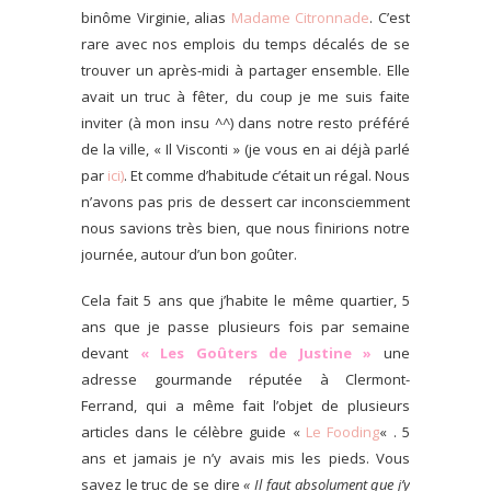
binôme Virginie, alias
Madame Citronnade
.
C’est
rare avec nos emplois du temps décalés de se
trouver un après-midi à partager ensemble. Elle
avait un truc à fêter, du coup je me suis faite
inviter (à mon insu ^^) dans notre resto préféré
de la ville, « Il Visconti » (je vous en ai déjà parlé
par
ici)
. Et comme d’habitude c’était un régal. Nous
n’avons pas pris de dessert car inconsciemment
nous savions très bien, que nous finirions notre
journée, autour d’un bon goûter.
Cela fait 5 ans que j’habite le même quartier, 5
ans que je passe plusieurs fois par semaine
devant
« Les Goûters de Justine »
une
adresse gourmande réputée à Clermont-
Ferrand, qui a même fait l’objet de plusieurs
articles dans le célèbre guide «
Le Fooding
« . 5
ans et jamais je n’y avais mis les pieds. Vous
savez le truc de se dire
« Il faut absolument que j’y