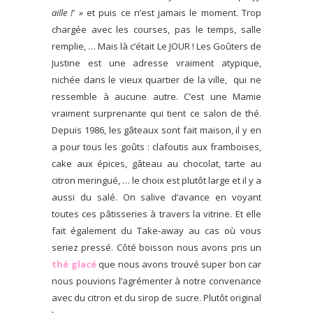
aille !' »
et puis ce n’est jamais le moment. Trop
chargée avec les courses, pas le temps, salle
remplie, … Mais là c’était Le JOUR ! Les Goûters de
Justine est une adresse vraiment atypique,
nichée dans le vieux quartier de la ville, qui ne
ressemble à aucune autre. C’est une Mamie
vraiment surprenante qui tient ce salon de thé.
Depuis 1986, les gâteaux sont fait maison, il y en
a pour tous les goûts : clafoutis aux framboises,
cake aux épices, gâteau au chocolat, tarte au
citron meringué, … le choix est plutôt large et il y a
aussi du salé. On salive d’avance en voyant
toutes ces pâtisseries à travers la vitrine. Et elle
fait également du Take-away au cas où vous
seriez pressé. Côté boisson nous avons pris un
thé glacé
que nous avons trouvé super bon car
nous pouvions l’agrémenter à notre convenance
avec du citron et du sirop de sucre. Plutôt original