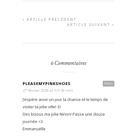
ARTICLE PRÉCÉDENT
ARTICLE SUIVANT
6 Commentaires
PLEASEMYPINKSHOES
Reply
27 février 2016 at 11 h 18 min
J’espère avoir un jour la chance et le temps de
visiter ta jolie ville! :D
Des bisous ma jolie Ninon! Passe une douce
journée <3
Emmanuëlle