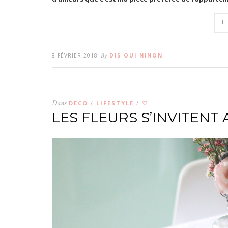
L
8 FÉVRIER 2018
By
DIS OUI NINON
Dans
DECO
LIFESTYLE
♡
/
/
LES FLEURS S’INVITENT 