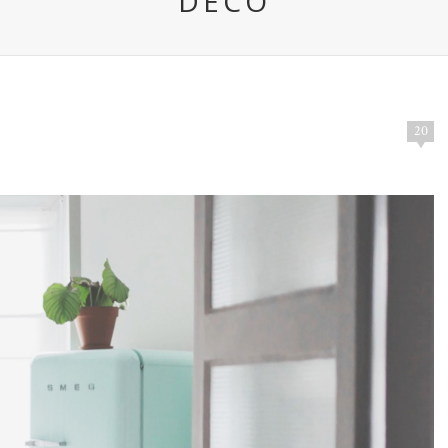
DECO
20