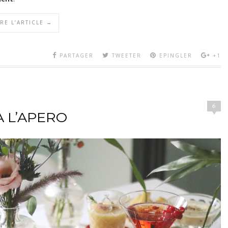
IRE L’ARTICLE →
PARTAGER
TWEETER
EPINGLER
+1
6
A L’APERO