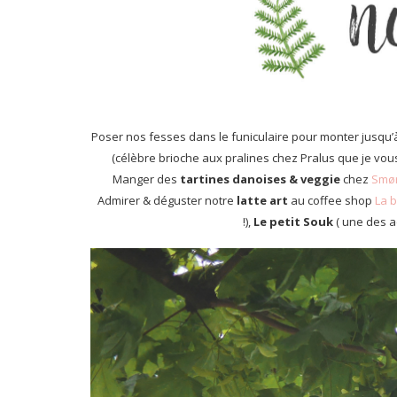
Poser nos fesses dans le funiculaire pour monter jusqu’
(célèbre brioche aux pralines chez Pralus que je vo
Manger des
tartines danoises & veggie
chez
Smør
Admirer & déguster notre
latte art
au coffee shop
La b
!),
Le petit Souk
( une des a