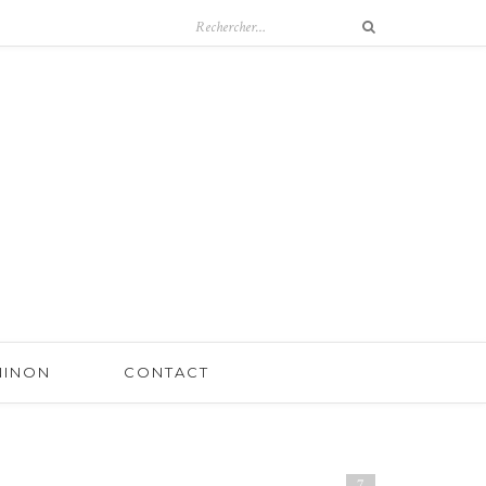
 NINON
CONTACT
7