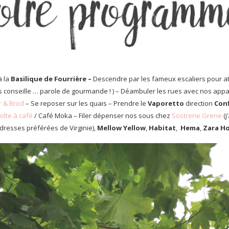
à la
Basilique de Fourrière –
Descendre par les fameux escaliers pour at
us conseille … parole de gourmande ! ) – Déambuler les rues avec nos app
 & Brod
– Se reposer sur les quais – Prendre le
Vaporetto
direction
Con
oîte à café
/ Café Moka – Filer dépenser nos sous chez
Sostrene Grene
(j
dresses préférées de Virginie),
Mellow Yellow
,
Habitat
,
Hema
,
Zara H