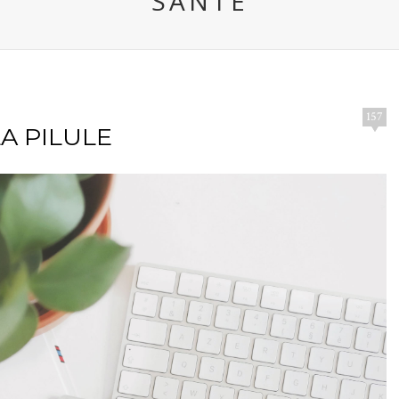
SANTÉ
157
LA PILULE