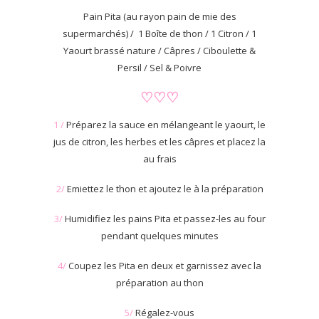
Pain Pita (au rayon pain de mie des
supermarchés) / 1 Boîte de thon / 1 Citron / 1
Yaourt brassé nature / Câpres / Ciboulette &
Persil / Sel & Poivre
♡♡♡
1 /
Préparez la sauce en mélangeant le yaourt, le
jus de citron, les herbes et les câpres et placez la
au frais
2/
Emiettez le thon et ajoutez le à la préparation
3/
Humidifiez les pains Pita et passez-les au four
pendant quelques minutes
4/
Coupez les Pita en deux et garnissez avec la
préparation au thon
5/
Régalez-vous