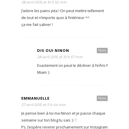
28 avril 2015 at 10 h 52 min
J’adore les pains pita ! On peut mettre tellement
de tout et n’importe quoi à l’intérieur ^^
ça me fait saliver !
DIS OUI NINON
Reply
28 avril 2015 at 10 h 57 min
Exactement on peut le décliner à l’infini !!
Miam :)
EMMANUELLE
Reply
27 avril 2015 at 11 h 44 min
Je pense bien à toi ma Ninon et je passe chaque
semaine sur ton blog tu sais :) ♡
Ps. J’espère revenir prochainement sur Instagram