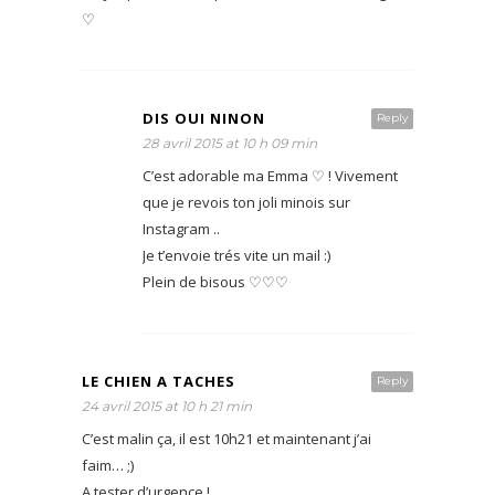
♡
DIS OUI NINON
Reply
28 avril 2015 at 10 h 09 min
C’est adorable ma Emma ♡ ! Vivement
que je revois ton joli minois sur
Instagram ..
Je t’envoie trés vite un mail :)
Plein de bisous ♡♡♡
LE CHIEN A TACHES
Reply
24 avril 2015 at 10 h 21 min
C’est malin ça, il est 10h21 et maintenant j’ai
faim… ;)
A tester d’urgence !