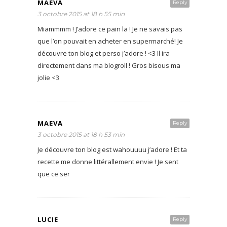
MAEVA
Reply
3 octobre 2015 at 18 h 55 min
Miammmm ! J’adore ce pain la ! Je ne savais pas
que l’on pouvait en acheter en supermarché! Je
découvre ton blog et perso j’adore ! <3 Il ira
directement dans ma blogroll ! Gros bisous ma
jolie <3
MAEVA
Reply
3 octobre 2015 at 18 h 53 min
Je découvre ton blog est wahouuuu j’adore ! Et ta
recette me donne littérallement envie ! Je sent
que ce ser
LUCIE
Reply