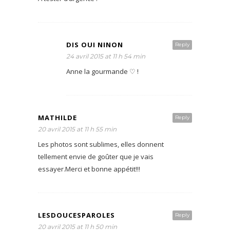
DIS OUI NINON
Reply
24 avril 2015 at 11 h 54 min
Anne la gourmande ♡ !
MATHILDE
Reply
20 avril 2015 at 11 h 55 min
Les photos sont sublimes, elles donnent
tellement envie de goûter que je vais
essayer.Merci et bonne appétit!!!
LESDOUCESPAROLES
Reply
20 avril 2015 at 11 h 50 min