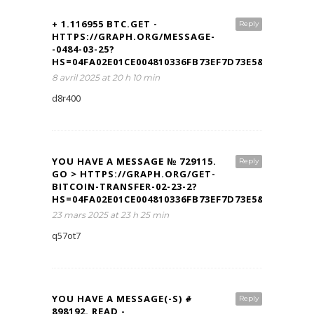
+ 1.116955 BTC.GET -
Reply
HTTPS://GRAPH.ORG/MESSAGE-
-0484-03-25?
HS=04FA02E01CE004810336FB73EF7D73E5&
8 avril 2025 at 20 h 10 min
d8r400
YOU HAVE A MESSAGE № 729115.
Reply
GO > HTTPS://GRAPH.ORG/GET-
BITCOIN-TRANSFER-02-23-2?
HS=04FA02E01CE004810336FB73EF7D73E5&
23 mars 2025 at 23 h 25 min
q57ot7
YOU HAVE A MESSAGE(-S) #
Reply
898192. READ -