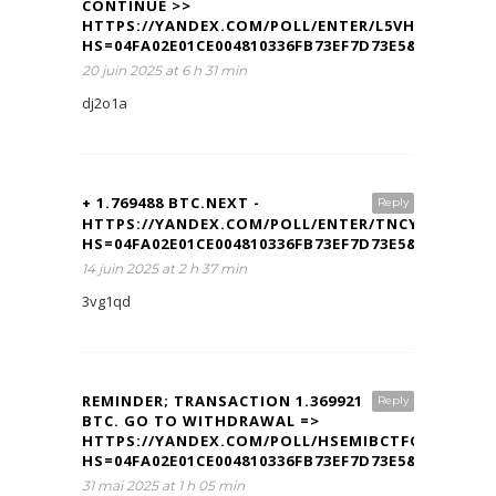
CONTINUE >>
HTTPS://YANDEX.COM/POLL/ENTER/L5VH9UBIXCDT
HS=04FA02E01CE004810336FB73EF7D73E5&
20 juin 2025 at 6 h 31 min
dj2o1a
+ 1.769488 BTC.NEXT -
Reply
HTTPS://YANDEX.COM/POLL/ENTER/TNCY7JQVFXJ
HS=04FA02E01CE004810336FB73EF7D73E5&
14 juin 2025 at 2 h 37 min
3vg1qd
REMINDER; TRANSACTION 1.369921
Reply
BTC. GO TO WITHDRAWAL =>
HTTPS://YANDEX.COM/POLL/HSEMIBCTFOPPHJGK2
HS=04FA02E01CE004810336FB73EF7D73E5&
31 mai 2025 at 1 h 05 min