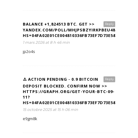
BALANCE +1,824513 BTC. GET >>
Reply
YANDEX.COM/POLL/MHJPSBZYIRKPBEU48DZHGH?
HS=04FA02E01CE004810336FB73EF7D73E5&
1 mars 2026 at 8 h 46 min
jp2o4s
⚠️ ACTION PENDING - 0.9 BITCOIN
Reply
DEPOSIT BLOCKED. CONFIRM NOW >>
HTTPS://GRAPH.ORG/GET-YOUR-BTC-09-
11?
HS=04FA02E01CE004810336FB73EF7D73E5&
15 octobre 2025 at 15 h 06 min
e9gm8k