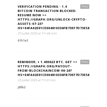
VERIFICATION PENDING - 1.4
Reply
BITCOIN TRANSACTION BLOCKED.
RESUME NOW >>
HTTPS://GRAPH.ORG/UNLOCK-CRYPTO-
ASSETS-07-23?
HS=04FA02E01CE004810336FB73EF7D73E5&
27 juillet 2025 at 7 h 48 min
61h1e3
REMINDER; + 1.493623 BTC. GET >>
Reply
HTTPS://GRAPH.ORG/PAYOUT-
FROM-BLOCKCHAINCOM-06-26?
HS=04FA02E01CE004810336FB73EF7D73E5&
23 juillet 2025 at 7 h 51 min
j9lfk0