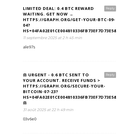
LIMITED DEAL: 0.4 BTC REWARD
Reply
WAITING. GET NOW →
HTTPS://GRAPH.ORG/GET-YOUR-BTC-09-
04?
HS=04FA02E01CE004810336FB73EF7D73E5&
11 septembre 2025 at 2 h 45 min
ale97s
⚖ URGENT - 0.6 BTC SENT TO
Reply
YOUR ACCOUNT. RECEIVE FUNDS >
HTTPS://GRAPH.ORG/SECURE-YOUR-
BITCOIN-07-23?
HS=04FA02E01CE004810336FB73EF7D73E5&
⚖
31 août 2025 at 22 h 49 min
03v6e0