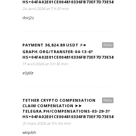
HS=04FA02E01CE004810336FB73EF7D73E5&
24 avril 2026 at 7 h 51 min
dorj2z
PAYMENT 36,824.89 USDT ⚡➜
Reply
GRAPH.ORG/TRANSFER-04-13-6?
HS=04FA02E01CE004810336FB73EF7D73E5&
17 avril 2026 at 11 h 16 min
e5j60r
TETHER CRYPTO COMPENSATION
Reply
CLAIM COMPENSATION ➤➤
TELEGRA.PH/COMPENSATIONS-03-29-3?
HS=04FA02E01CE004810336FB73EF7D73E5&
31 mars 2026 at 11 h 54 min
wtqvbh