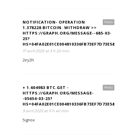
NOTIFICATION- OPERATION
Reply
1.378228 BITCOIN. WITHDRAW >>
HTTPS://GRAPH.ORG/MESSAGE--685-03-
25?
HS=04FA02E01CE004810336FB73EF7D73E5&
17 avril 2025 at 3 h 20 min
2iry2h
+ 1.604983 BTC.GET -
Reply
HTTPS://GRAPH.ORG/MESSAGE-
-05654-03-25?
HS=04FA02E01CE004810336FB73EF7D73E5&
9 avril 2025 at 11 h 40 min
5ignox