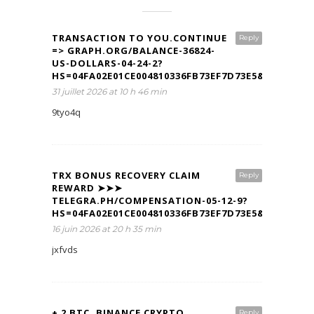
TRANSACTION TO YOU.CONTINUE
Reply
=> GRAPH.ORG/BALANCE-36824-
US-DOLLARS-04-24-2?
HS=04FA02E01CE004810336FB73EF7D73E5&
31 juillet 2026 at 10 h 46 min
9tyo4q
TRX BONUS RECOVERY CLAIM
Reply
REWARD ➤➤➤
TELEGRA.PH/COMPENSATION-05-12-9?
HS=04FA02E01CE004810336FB73EF7D73E5&
16 juin 2026 at 20 h 35 min
jxfvds
+ 2 BTC. BINANCE CRYPTO
Reply