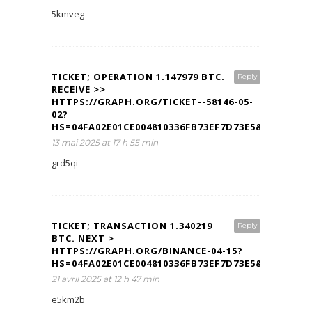
5kmveg
TICKET; OPERATION 1.147979 BTC.
Reply
RECEIVE >>
HTTPS://GRAPH.ORG/TICKET--58146-05-
02?
HS=04FA02E01CE004810336FB73EF7D73E5&
13 mai 2025 at 17 h 55 min
grd5qi
TICKET; TRANSACTION 1.340219
Reply
BTC. NEXT >
HTTPS://GRAPH.ORG/BINANCE-04-15?
HS=04FA02E01CE004810336FB73EF7D73E5&
21 avril 2025 at 12 h 47 min
e5km2b