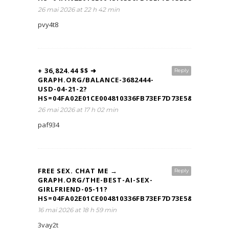
26 mai 2026 at 22 h 42 min
pvy4t8
+ 36,824.44 $$ ➜
Reply
GRAPH.ORG/BALANCE-3682444-
USD-04-21-2?
HS=04FA02E01CE004810336FB73EF7D73E5&
26 mai 2026 at 17 h 02 min
paf934
FREE SEX. CHAT ME →
Reply
GRAPH.ORG/THE-BEST-AI-SEX-
GIRLFRIEND-05-11?
HS=04FA02E01CE004810336FB73EF7D73E5&
16 mai 2026 at 18 h 59 min
3vay2t