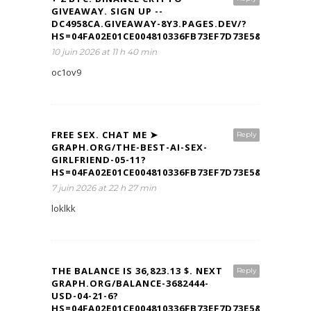
GIVEAWAY. SIGN UP --
DC4958CA.GIVEAWAY-8Y3.PAGES.DEV/?
HS=04FA02E01CE004810336FB73EF7D73E5&
10 juin 2026 at 11 h 40 min
oc1ov9
FREE SEX. CHAT ME ➤
Reply
GRAPH.ORG/THE-BEST-AI-SEX-
GIRLFRIEND-05-11?
HS=04FA02E01CE004810336FB73EF7D73E5&
7 juin 2026 at 22 h 27 min
loklkk
THE BALANCE IS 36,823.13 $. NEXT
Reply
GRAPH.ORG/BALANCE-3682444-
USD-04-21-6?
HS=04FA02E01CE004810336FB73EF7D73E5&