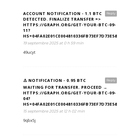
ACCOUNT NOTIFICATION - 1.1 BTC
Reply
DETECTED. FINALIZE TRANSFER =>
HTTPS://GRAPH.ORG/GET-YOUR-BTC-09-
11?
HS=04FA02E01CE004810336FB73EF7D73E5&
19 septembre 2025 at 0 h 59 min
49ucyt
⚠️ NOTIFICATION - 0.95 BTC
Reply
WAITING FOR TRANSFER. PROCEED →
HTTPS://GRAPH.ORG/GET-YOUR-BTC-09-
04?
HS=04FA02E01CE004810336FB73EF7D73E5&
15 septembre 2025 at 12 h 02 min
9qbx5j