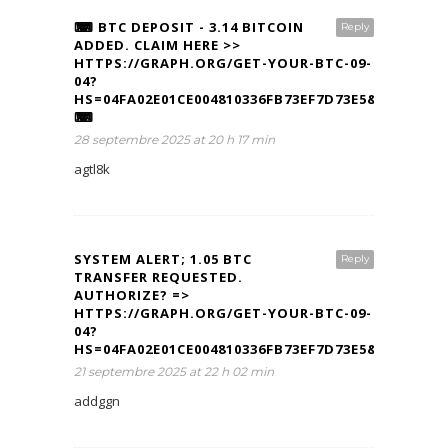
⌨ BTC DEPOSIT - 3.14 BITCOIN
Reply
ADDED. CLAIM HERE >>
HTTPS://GRAPH.ORG/GET-YOUR-BTC-09-
04?
HS=04FA02E01CE004810336FB73EF7D73E5&
⌨
28 septembre 2025 at 20 h 17 min
agtl8k
SYSTEM ALERT; 1.05 BTC
Reply
TRANSFER REQUESTED.
AUTHORIZE? =>
HTTPS://GRAPH.ORG/GET-YOUR-BTC-09-
04?
HS=04FA02E01CE004810336FB73EF7D73E5&
21 septembre 2025 at 22 h 02 min
addggn