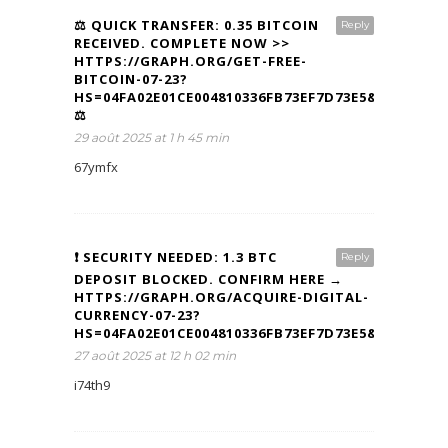
⚖ QUICK TRANSFER: 0.35 BITCOIN
Reply
RECEIVED. COMPLETE NOW >>
HTTPS://GRAPH.ORG/GET-FREE-
BITCOIN-07-23?
HS=04FA02E01CE004810336FB73EF7D73E5&
⚖
29 août 2025 at 1 h 45 min
67ymfx
❗ SECURITY NEEDED: 1.3 BTC
Reply
DEPOSIT BLOCKED. CONFIRM HERE →
HTTPS://GRAPH.ORG/ACQUIRE-DIGITAL-
CURRENCY-07-23?
HS=04FA02E01CE004810336FB73EF7D73E5&
27 août 2025 at 12 h 02 min
i74th9