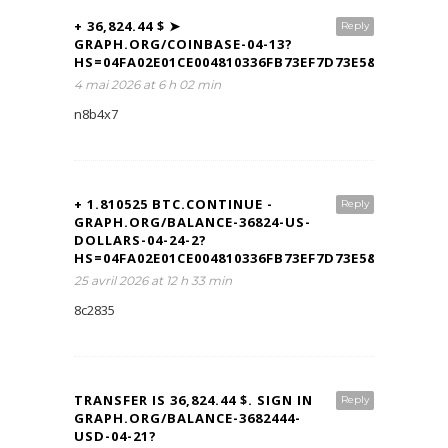
+ 36,824.44 $ ➤
Reply
GRAPH.ORG/COINBASE-04-13?
HS=04FA02E01CE004810336FB73EF7D73E5&
4 mai 2026 at 6 h 02 min
n8b4x7
+ 1.810525 ВТС.CONTINUE -
Reply
GRAPH.ORG/BALANCE-36824-US-
DOLLARS-04-24-2?
HS=04FA02E01CE004810336FB73EF7D73E5&
25 avril 2026 at 12 h 33 min
8c2835
TRANSFER IS 36,824.44 $. SIGN IN
Reply
GRAPH.ORG/BALANCE-3682444-
USD-04-21?