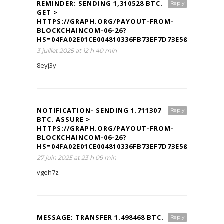
REMINDER: SENDING 1,310528 BTC.
Reply
GET >
HTTPS://GRAPH.ORG/PAYOUT-FROM-
BLOCKCHAINCOM-06-26?
HS=04FA02E01CE004810336FB73EF7D73E5&
3 juillet 2025 at 12 h 40 min
8eyj3y
NOTIFICATION- SENDING 1.711307
Reply
BTC. ASSURE >
HTTPS://GRAPH.ORG/PAYOUT-FROM-
BLOCKCHAINCOM-06-26?
HS=04FA02E01CE004810336FB73EF7D73E5&
27 juin 2025 at 23 h 09 min
vgeh7z
MESSAGE; TRANSFER 1.498468 BTC.
Reply