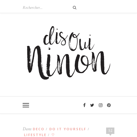
Dans
DECO
DO IT YOURSELF
/
/
52
LIFESTYLE
♡
/