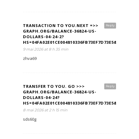
TRANSACTION TO YOU.NEXT =>>
Reply
GRAPH.ORG/BALANCE-36824-US-
DOLLARS-04-24-2?
HS=04FA02E01CE004810336FB73EF7D73E5&
9 mai 2026 at 8 h 35 min
zhva69
TRANSFER TO YOU. GO >>>
Reply
GRAPH.ORG/BALANCE-36824-US-
DOLLARS-04-24?
HS=04FA02E01CE004810336FB73EF7D73E5&
8 mai 2026 at 2 h 15 min
sds60g