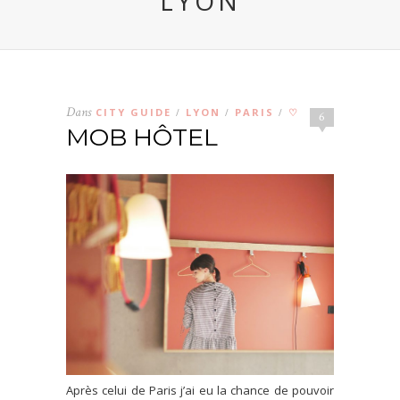
LYON
Dans
CITY GUIDE
LYON
PARIS
♡
/
/
/
6
MOB HÔTEL
Après celui de Paris j’ai eu la chance de pouvoir