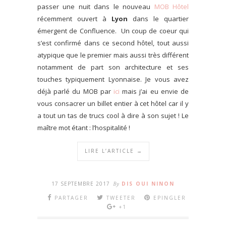
passer une nuit dans le nouveau
MOB Hôtel
récemment ouvert à
Lyon
dans le quartier
émergent de Confluence. Un coup de coeur qui
s’est confirmé dans ce second hôtel, tout aussi
atypique que le premier mais aussi très différent
notamment de part son architecture et ses
touches typiquement Lyonnaise. Je vous avez
déjà parlé du MOB par
ici
mais j’ai eu envie de
vous consacrer un billet entier à cet hôtel car il y
a tout un tas de trucs cool à dire à son sujet ! Le
maître mot étant : l’hospitalité !
LIRE L’ARTICLE →
17 SEPTEMBRE 2017
By
DIS OUI NINON
PARTAGER
TWEETER
EPINGLER
+1