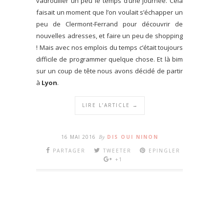
vadrouiller un peu le temps d’une journée. Cela
faisait un moment que l’on voulait s’échapper un
peu de Clermont-Ferrand pour découvrir de
nouvelles adresses, et faire un peu de shopping
! Mais avec nos emplois du temps c’était toujours
difficile de programmer quelque chose. Et là bim
sur un coup de tête nous avons décidé de partir
à
Lyon
.
LIRE L’ARTICLE →
16 MAI 2016
By
DIS OUI NINON
PARTAGER
TWEETER
EPINGLER
+1