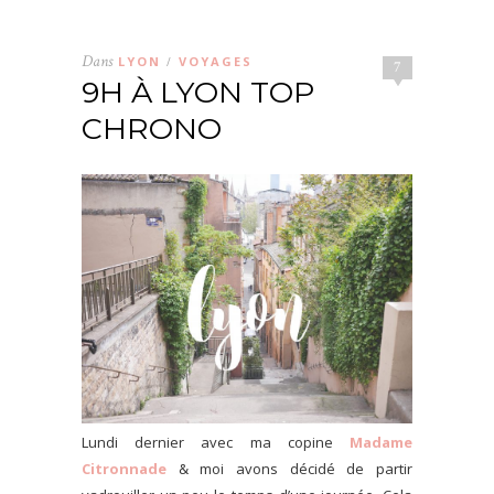
Dans
LYON
VOYAGES
/
7
9H À LYON TOP
CHRONO
Lundi dernier avec ma copine
Madame
Citronnade
& moi avons décidé de partir