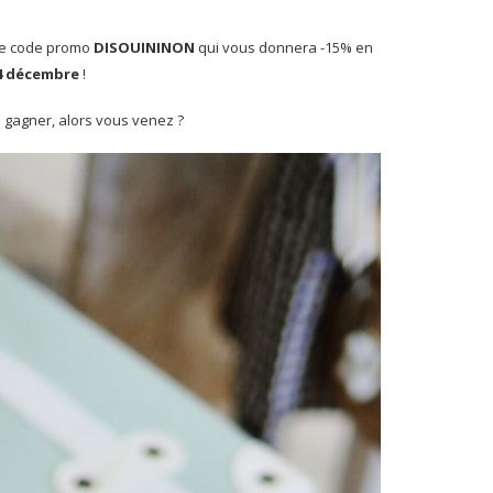
c le code promo
DISOUININON
qui vous donnera -15% en
4 décembre
!
à gagner, alors vous venez ?