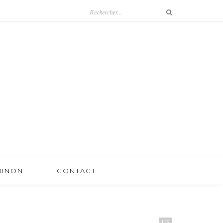
 NINON
CONTACT
115