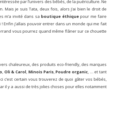
é intéressée par l’univers des bébés, de la puériculture. Ne
is je suis Tata, deux fois, alors j’ai bien le droit de
es m’a invité dans sa
boutique éthique
pour me faire
 ! Enfin j’allais pouvoir entrer dans un monde qui me fait
nt-ferrand vous pourrez quand même flâner sur ce chouette
univers chaleureux, des produits eco-friendly, des marques
o
,
Oli & Carol
,
Minois Paris
,
Poudre organic
, … et tant
i c’est certain vous trouverez de quoi gâter vos bébés,
r il y a aussi de très jolies choses pour elles notamment