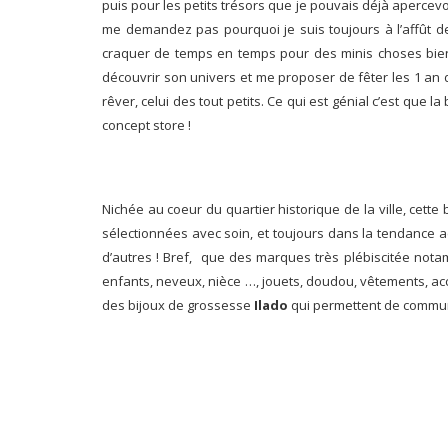
puis pour les petits trésors que je pouvais déjà apercev
me demandez pas pourquoi je suis toujours à l’affût de
craquer de temps en temps pour des minis choses bie
découvrir son univers et me proposer de fêter les 1 an de
rêver, celui des tout petits. Ce qui est génial c’est qu
concept store !
Nichée au coeur du quartier historique de la ville, cette
sélectionnées avec soin, et toujours dans la tendance
d’autres ! Bref, que des marques très plébiscitée nota
enfants, neveux, nièce …, jouets, doudou, vêtements, acc
des bijoux de grossesse
Ilado
qui permettent de commun