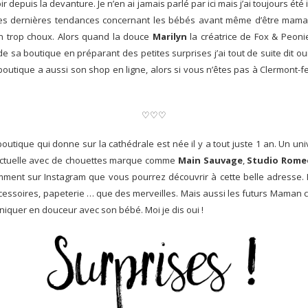
oir depuis la devanture.
Je n’en ai jamais parlé par ici mais j’ai toujours ét
s dernières tendances concernant les bébés avant même d’être maman. Ma
n trop choux. Alors quand la douce
Marilyn
la créatrice de Fox & Peoni
 sa boutique en préparant des petites surprises j’ai tout de suite dit oui
e la boutique a aussi son shop en ligne, alors si vous n’êtes pas à Clermo
♡♡♡
 boutique qui donne sur la cathédrale est née il y a tout juste 1 an. Un 
 actuelle avec de chouettes marque comme
Main Sauvage
,
Studio Rome
mment sur Instagram que vous pourrez découvrir à cette belle adresse. Ic
essoires, papeterie … que des merveilles. Mais aussi les futurs Maman ca
iquer en douceur avec son bébé. Moi je dis oui !