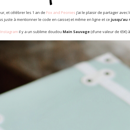
eur, et célébrer les 1 an de
Fox and Peonies
j’ai le plaisir de partager ave
s juste à mentionner le code en caisse) et même en ligne et ce
jusqu’au 
e
Instagram
il y a un sublime doudou
Main Sauvage
(d’une valeur de 65€) 