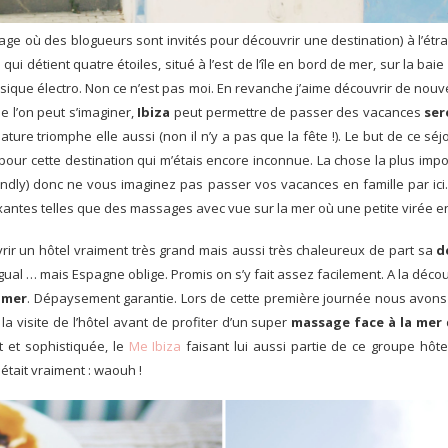
ge où des blogueurs sont invités pour découvrir une destination) à l’étra
l qui détient quatre étoiles, situé à l’est de l’île en bord de mer, sur la bai
sique électro. Non ce n’est pas moi. En revanche j’aime découvrir de nouv
 l’on peut s’imaginer,
Ibiza
peut permettre de passer des vacances
ser
ture triomphe elle aussi (non il n’y a pas que la fête !). Le but de ce sé
pour cette destination qui m’étais encore inconnue. La chose la plus impo
iendly) donc ne vous imaginez pas passer vos vacances en famille par ic
laxantes telles que des massages avec vue sur la mer où une petite virée en
vrir un hôtel vraiment très grand mais aussi très chaleureux de part sa
d
ual … mais Espagne oblige. Promis on s’y fait assez facilement. A la découv
a mer
. Dépaysement garantie. Lors de cette première journée nous avons d
la visite de l’hôtel avant de profiter d’un super
massage face à la mer
t et sophistiquée, le
Me Ibiza
faisant lui aussi partie de ce groupe hôt
 était vraiment : waouh !