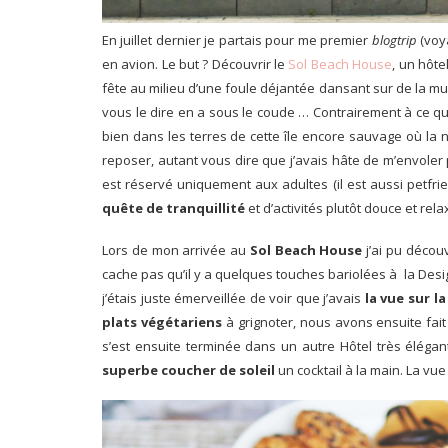
En juillet dernier je partais pour me premier
blogtrip
(voya
en avion. Le but ? Découvrir le
Sol Beach House
, un hôte
fête au milieu d’une foule déjantée dansant sur de la mu
vous le dire en a sous le coude … Contrairement à ce que
bien dans les terres de cette île encore sauvage où la na
reposer, autant vous dire que j’avais hâte de m’envoler 
est réservé uniquement aux adultes (il est aussi petfr
quête de tranquillité
et d’activités plutôt douce et re
Lors de mon arrivée au
Sol Beach House
j’ai pu décou
cache pas qu’il y a quelques touches bariolées à la Desig
j’étais juste émerveillée de voir que j’avais
la vue sur l
plats végétariens
à grignoter, nous avons ensuite fait 
s’est ensuite terminée dans un autre Hôtel très élégan
superbe coucher de soleil
un cocktail à la main. La vue