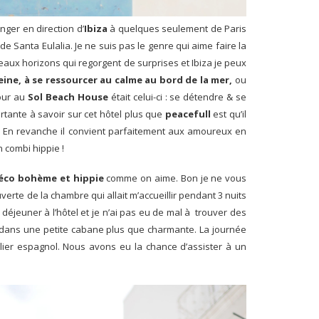
nger en direction d’
Ibiza
à quelques seulement de Paris
e de Santa Eulalia.
Je ne suis pas le genre qui aime faire la
eaux horizons qui regorgent de surprises et Ibiza je peux
eine, à se ressourcer au calme au bord de la mer,
ou
jour au
Sol Beach House
était celui-ci : se détendre & se
rtante à savoir sur cet hôtel plus que
peacefull
est qu’il
i. En revanche il convient parfaitement aux amoureux en
 combi hippie !
éco bohème et hippie
comme on aime. Bon je ne vous
erte de la chambre qui allait m’accueillir pendant 3 nuits
éjeuner à l’hôtel et je n’ai pas eu de mal à trouver des
dans une petite cabane plus que charmante. La journée
elier espagnol. Nous avons eu la chance d’assister à un