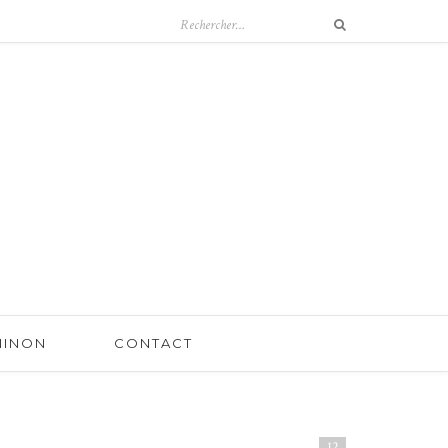
 NINON
CONTACT
12