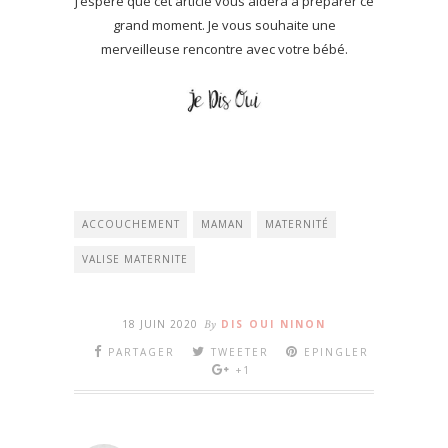
J’espère que cet article vous aidera à préparer ce
grand moment. Je vous souhaite une
merveilleuse rencontre avec votre bébé.
ACCOUCHEMENT
MAMAN
MATERNITÉ
VALISE MATERNITE
18 JUIN 2020
By
DIS OUI NINON
PARTAGER
TWEETER
EPINGLER
+1