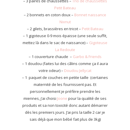
– 3 paires de chaussettes –
Trio de chaussettes
Petit Bateau
– 2 bonnets en coton doux –
Bonnet naissance
Nixnut
– 2 gilets, brassières en tricot –
Petit Bateau
– 1 gigoteuse 0-9 mois épaisse (une seule suffit,
mettez là dans le sac de naissance) –
Gigoteuse
La Redoute
– 1 couverture chaude –
Garbo & Friends
– 1 doudou (faites lui des câlins comme ça il aura
votre odeur) –
Doudou Jellycat
– 1 paquet de couches en petite taille (certaines
maternité de les fournissent pas. Et
personnellement je préfère prendre les
miennes, j’ai choisi
Joone
pour la qualité de ses
produits et sa non toxicité donc autant démarrer
dès les premiers jours. J’ai pris la taille 2 car je
sais déjà que mon bébé fait plus de 3kg)