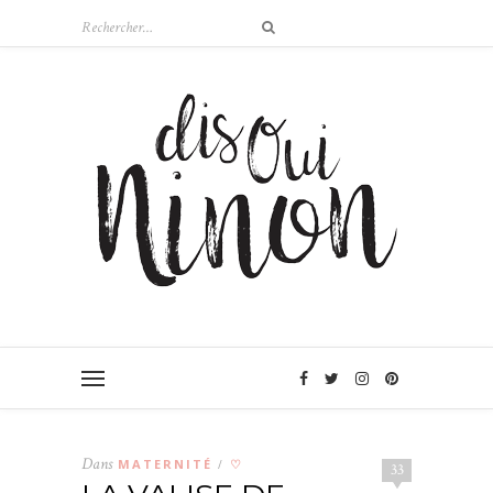
Dans
MATERNITÉ
♡
/
33