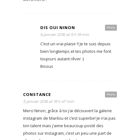
DIS OUI NINON
Reply
6 janvier 2016 at 9 h 19 min
C’est un vrai plaisir !! Je te suis depuis
bien longtemps et tes photos me font
toujours autant rêver :)
Bisous
CONSTANCE
Reply
5 janvier 2016 at 19 h 47 min
Merci Ninon, grâce à toi j’ai découvert la galerie
instagram de Marilou et c’est superbe! Je n’ai pas
ton talent mais j’aime beaucoup posté des
photos sur instagram, c’est un peu une part de