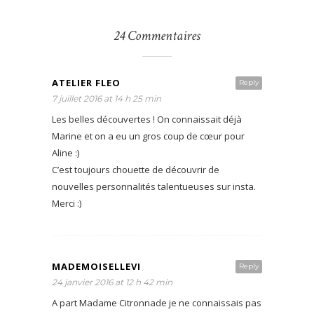
24 Commentaires
ATELIER FLEO
Reply
7 juillet 2016 at 14 h 25 min
Les belles découvertes ! On connaissait déjà
Marine et on a eu un gros coup de cœur pour
Aline :)
C’est toujours chouette de découvrir de
nouvelles personnalités talentueuses sur insta.
Merci :)
MADEMOISELLEVI
Reply
24 janvier 2016 at 12 h 42 min
A part Madame Citronnade je ne connaissais pas