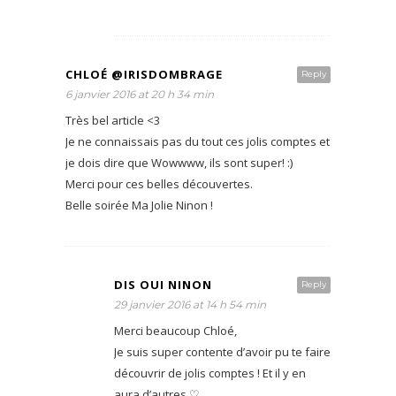
CHLOÉ @IRISDOMBRAGE
Reply
6 janvier 2016 at 20 h 34 min
Très bel article <3
Je ne connaissais pas du tout ces jolis comptes et
je dois dire que Wowwww, ils sont super! :)
Merci pour ces belles découvertes.
Belle soirée Ma Jolie Ninon !
DIS OUI NINON
Reply
29 janvier 2016 at 14 h 54 min
Merci beaucoup Chloé,
Je suis super contente d’avoir pu te faire
découvrir de jolis comptes ! Et il y en
aura d’autres ♡