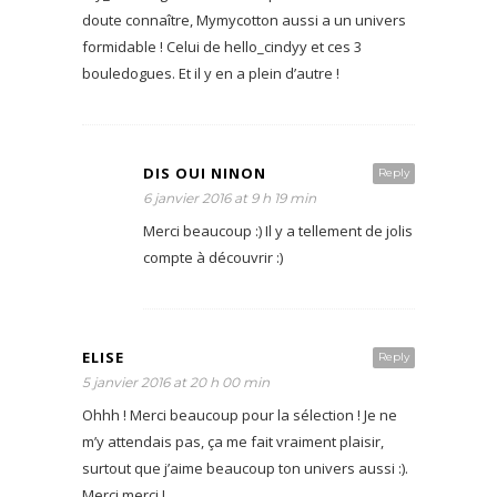
doute connaître, Mymycotton aussi a un univers
formidable ! Celui de hello_cindyy et ces 3
bouledogues. Et il y en a plein d’autre !
DIS OUI NINON
Reply
6 janvier 2016 at 9 h 19 min
Merci beaucoup :) Il y a tellement de jolis
compte à découvrir :)
ELISE
Reply
5 janvier 2016 at 20 h 00 min
Ohhh ! Merci beaucoup pour la sélection ! Je ne
m’y attendais pas, ça me fait vraiment plaisir,
surtout que j’aime beaucoup ton univers aussi :).
Merci merci !