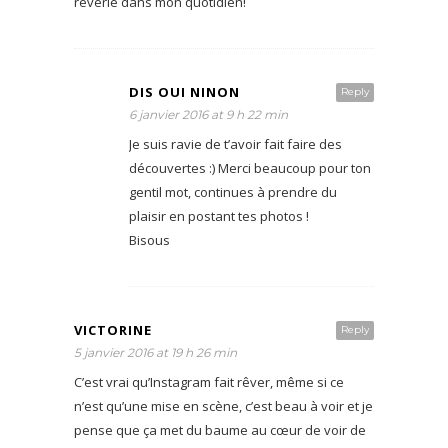
rêverie dans mon quotidien!
DIS OUI NINON
Reply
6 janvier 2016 at 9 h 22 min
Je suis ravie de t’avoir fait faire des
découvertes :) Merci beaucoup pour ton
gentil mot, continues à prendre du
plaisir en postant tes photos !
Bisous
VICTORINE
Reply
5 janvier 2016 at 19 h 26 min
C’est vrai qu’Instagram fait rêver, même si ce
n’est qu’une mise en scène, c’est beau à voir et je
pense que ça met du baume au cœur de voir de