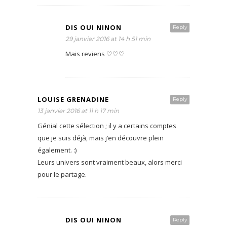
DIS OUI NINON
Reply
29 janvier 2016 at 14 h 51 min
Mais reviens ♡♡♡
LOUISE GRENADINE
Reply
13 janvier 2016 at 11 h 17 min
Génial cette sélection ; il y a certains comptes
que je suis déjà, mais j’en découvre plein
également. :)
Leurs univers sont vraiment beaux, alors merci
pour le partage.
DIS OUI NINON
Reply