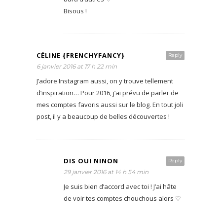
Bisous !
CÉLINE {FRENCHYFANCY}
Reply
6 janvier 2016 at 17 h 22 min
J’adore Instagram aussi, on y trouve tellement
d’inspiration… Pour 2016, j’ai prévu de parler de
mes comptes favoris aussi sur le blog. En tout joli
post, il y a beaucoup de belles découvertes !
DIS OUI NINON
Reply
29 janvier 2016 at 14 h 54 min
Je suis bien d’accord avec toi ! J’ai hâte
de voir tes comptes chouchous alors ♡