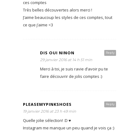
ces comptes
Très belles découvertes alors merci !
J’aime beaucoup les styles de ces comptes, tout
ce que j’aime <3
DIS OUI NINON
Reply
29 janvier 2016 at 14 h 51 min
Merci à toi, je suis ravie d’avoir pu te
faire découvrir de jolis comptes :)
PLEASEMYPINKSHOES
Reply
19 janvier 2016 at 23 h 49 min
Quelle jolie sélection! :D ♥
Instagram me manque un peu quand je vois ça :)