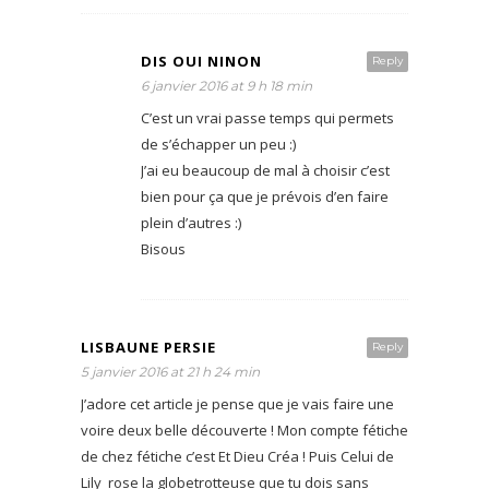
DIS OUI NINON
Reply
6 janvier 2016 at 9 h 18 min
C’est un vrai passe temps qui permets
de s’échapper un peu :)
J’ai eu beaucoup de mal à choisir c’est
bien pour ça que je prévois d’en faire
plein d’autres :)
Bisous
LISBAUNE PERSIE
Reply
5 janvier 2016 at 21 h 24 min
J’adore cet article je pense que je vais faire une
voire deux belle découverte ! Mon compte fétiche
de chez fétiche c’est Et Dieu Créa ! Puis Celui de
Lily_rose la globetrotteuse que tu dois sans