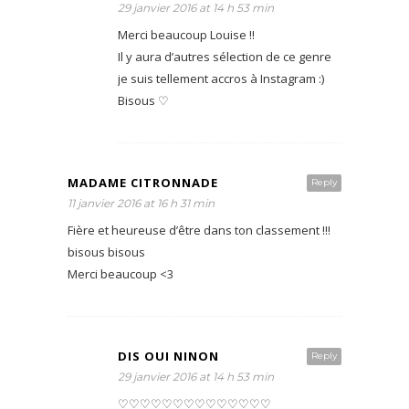
29 janvier 2016 at 14 h 53 min
Merci beaucoup Louise !!
Il y aura d’autres sélection de ce genre
je suis tellement accros à Instagram :)
Bisous ♡
MADAME CITRONNADE
Reply
11 janvier 2016 at 16 h 31 min
Fière et heureuse d’être dans ton classement !!!
bisous bisous
Merci beaucoup <3
DIS OUI NINON
Reply
29 janvier 2016 at 14 h 53 min
♡♡♡♡♡♡♡♡♡♡♡♡♡♡