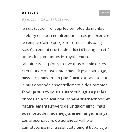
AUDREY
Reply
6 janvier 2016 at 12 h 15 min
Je suis (et admire) déjà les comptes de marilou,
lisebery et madame citronnade mais je découvre
le compte d’aline que je ne connaissais pas! Je
suis également une totale addict d’instagram et à
toutes les personnes incroyablement
talentueuses qu’on y trouve (pas besoin de les
citer mais je pense notamment à jesussauvage,
miss-etc, pomverte et julie flamingo). J’avoue que
je suis abonnée essentiellement à des comptes
food : je suis toujours autant subjuguée par les
photos et la douceur de Ophelie’skitchenbook, et
naturellement l’univers de Lindalomelino (mais
aussi ceux de madamejuju, aimemange, hinalys).
Les présentations de aureliecarvalho et
carnetscerise me laissent totalement baba et je