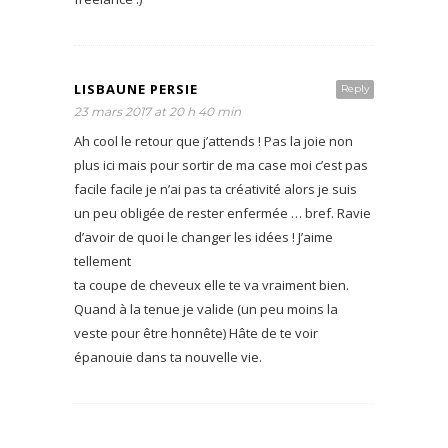
LISBAUNE PERSIE
Reply
23 mars 2017 at 20 h 40 min
Ah cool le retour que j’attends ! Pas la joie non
plus ici mais pour sortir de ma case moi c’est pas
facile facile je n’ai pas ta créativité alors je suis
un peu obligée de rester enfermée … bref. Ravie
d’avoir de quoi le changer les idées ! J’aime
tellement
ta coupe de cheveux elle te va vraiment bien.
Quand à la tenue je valide (un peu moins la
veste pour être honnête) Hâte de te voir
épanouie dans ta nouvelle vie.