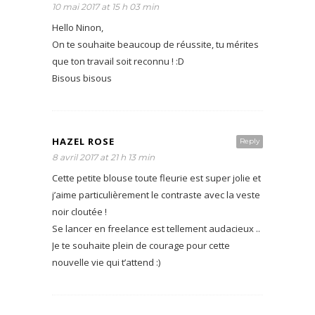
10 mai 2017 at 15 h 03 min
Hello Ninon,
On te souhaite beaucoup de réussite, tu mérites
que ton travail soit reconnu ! :D
Bisous bisous
HAZEL ROSE
Reply
8 avril 2017 at 21 h 13 min
Cette petite blouse toute fleurie est super jolie et
j’aime particulièrement le contraste avec la veste
noir cloutée !
Se lancer en freelance est tellement audacieux ..
Je te souhaite plein de courage pour cette
nouvelle vie qui t’attend :)