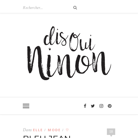
Dans
ELLE
MODE
♡
/
/
18