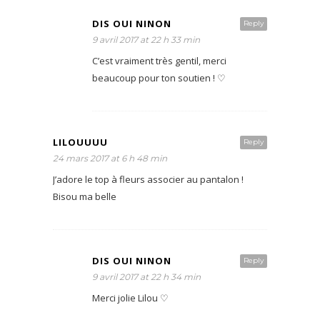
DIS OUI NINON
Reply
9 avril 2017 at 22 h 33 min
C’est vraiment très gentil, merci
beaucoup pour ton soutien ! ♡
LILOUUUU
Reply
24 mars 2017 at 6 h 48 min
J’adore le top à fleurs associer au pantalon !
Bisou ma belle
DIS OUI NINON
Reply
9 avril 2017 at 22 h 34 min
Merci jolie Lilou ♡