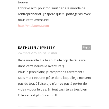
trouve!
Et bravo à toi pour ton saut dans le monde de
l’entreprenariat , j’espère que tu partageras avec
nous cette aventure!
http://vitalaurea.com
KATHLEEN / BYKEETY
Reply
24 mars 2017 at 8 h 33 min
Belle nouvelle !! Je te souhaite bcp de réussite
dans cette nouvelle aventure :)
Pour le jean blanc, je comprends carrément !
Mais moi c’eet une pièce dans laquelle je me sent
pas du tout à l’aise .. je n’arrive pas à porter de
« clair » pour le bas. En tout cas i te va très bien !
Et le sac est plutôt canon !!