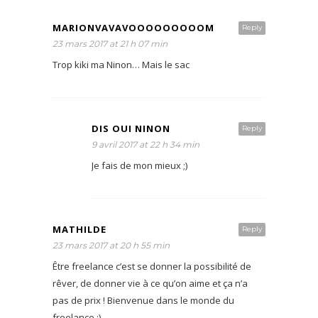
MARIONVAVAVOOOOOOOOOM
Reply
23 mars 2017 at 21 h 07 min
Trop kiki ma Ninon… Mais le sac
DIS OUI NINON
Reply
9 avril 2017 at 22 h 34 min
Je fais de mon mieux ;)
MATHILDE
Reply
23 mars 2017 at 20 h 55 min
Être freelance c’est se donner la possibilité de
rêver, de donner vie à ce qu’on aime et ça n’a
pas de prix ! Bienvenue dans le monde du
freelance :)