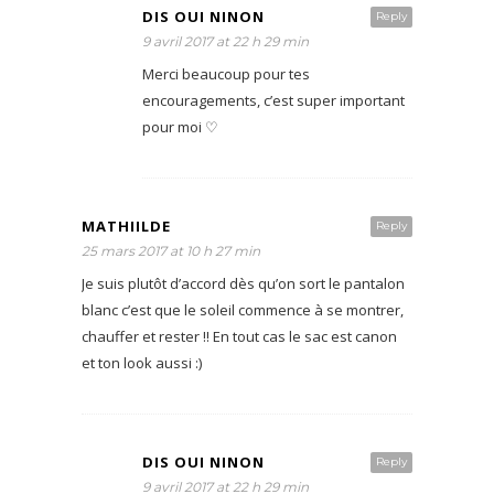
DIS OUI NINON
Reply
9 avril 2017 at 22 h 29 min
Merci beaucoup pour tes
encouragements, c’est super important
pour moi ♡
MATHIILDE
Reply
25 mars 2017 at 10 h 27 min
Je suis plutôt d’accord dès qu’on sort le pantalon
blanc c’est que le soleil commence à se montrer,
chauffer et rester !! En tout cas le sac est canon
et ton look aussi :)
DIS OUI NINON
Reply
9 avril 2017 at 22 h 29 min