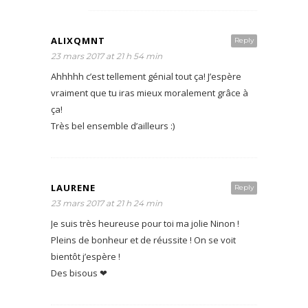
ALIXQMNT
Reply
23 mars 2017 at 21 h 54 min
Ahhhhh c’est tellement génial tout ça! J’espère
vraiment que tu iras mieux moralement grâce à
ça!
Très bel ensemble d’ailleurs :)
LAURENE
Reply
23 mars 2017 at 21 h 24 min
Je suis très heureuse pour toi ma jolie Ninon !
Pleins de bonheur et de réussite ! On se voit
bientôt j’espère !
Des bisous ❤