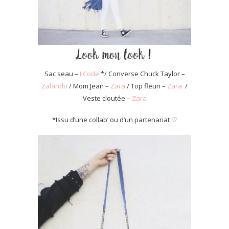
Sac seau –
I.Code
*/ Converse Chuck Taylor –
Zalando
/ Mom Jean –
Zara
/ Top fleuri –
Zara
/
Veste cloutée –
Zara
*Issu d’une collab’ ou d’un partenariat ♡