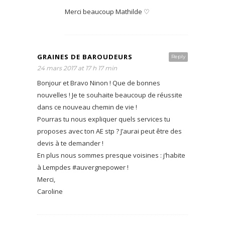
Merci beaucoup Mathilde ♡
GRAINES DE BAROUDEURS
Reply
24 mars 2017 at 17 h 17 min
Bonjour et Bravo Ninon ! Que de bonnes
nouvelles ! Je te souhaite beaucoup de réussite
dans ce nouveau chemin de vie !
Pourras tu nous expliquer quels services tu
proposes avec ton AE stp ? J’aurai peut être des
devis à te demander !
En plus nous sommes presque voisines : j’habite
à Lempdes #auvergnepower !
Merci,
Caroline