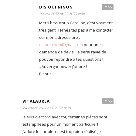
DIS OUI NINON
Reply
9 avril 2017 at 22 h 33 min
Merci beaucoup Caroline, c’est vraiment
très gentil ! N’hésites pas à me contacter
sur mon adresse pro :
disouininon@gmail.com
pour une
demande de devis ! Je serai ravie de
pouvoir répondre à tes questions !
#Auvergnepower j’adore !
Bisous
VITALAUREA
Reply
24 mars 2017 at 11 h 37 min
Je suis d’accord avec toi, certaines pièces sont
estampillées pour un moment particulier!
J’adore le sac bleu il est trop bien réalisé je