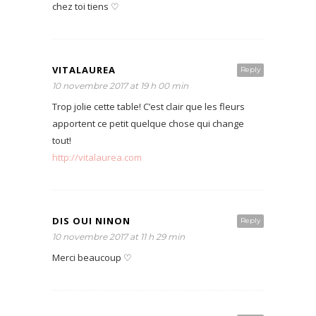
chez toi tiens ♡
VITALAUREA
Reply
10 novembre 2017 at 19 h 00 min
Trop jolie cette table! C’est clair que les fleurs
apportent ce petit quelque chose qui change
tout!
http://vitalaurea.com
DIS OUI NINON
Reply
10 novembre 2017 at 11 h 29 min
Merci beaucoup ♡