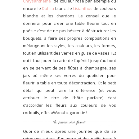
Chrysanthème
de couleur rose par exemple où
encore le
Dahlia
blanc , le
Lisianthus
de couleurs
blanche et les chardons. Le conseil que je
donnerai pour créer une table fleurie tout en
poésie c’est de ne pas hésiter à déstructurer les
bouquets, à faire ses propres compositions en
mélangeant les styles, les couleurs, les formes,
tout en utilisant des verres en guise de vases ! Et
oui il faut jouer la carte de l’apéritif jusqu’au bout
en se servant de ses flûtes à champagne, ses
jars où même ses verres du quotidien pour
fleurir la table en toute décontraction. Et le petit
détail qui peut faire la différence (et vous
attribuer le titre de l’hôte parfaite) c’est
d’accorder les fleurs aux couleurs de vos
cocktails, effet «Waouh» garantie !
Quoi de mieux après une journée que de se
retrouver autour d’un verre et des petits trucs à