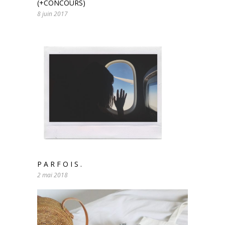
(+CONCOURS)
8 juin 2017
P A R F O I S .
2 mai 2018