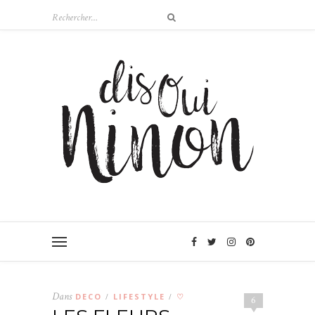
Dans
DECO
LIFESTYLE
♡
/
/
6