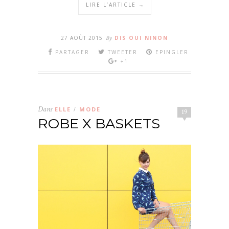
LIRE L’ARTICLE →
27 AOÛT 2015
By
DIS OUI NINON
PARTAGER
TWEETER
EPINGLER
+1
Dans
ELLE
MODE
/
19
ROBE X BASKETS