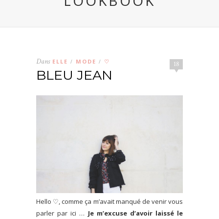
LOOKBOOK
Dans
ELLE
MODE
♡
/
/
18
BLEU JEAN
Hello ♡, comme ça m’avait manqué de venir vous
parler par ici …
Je m’excuse d’avoir laissé le