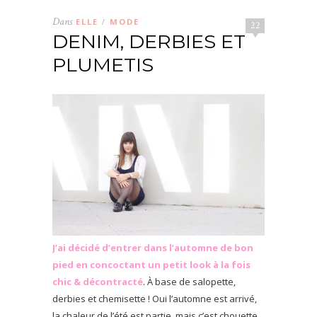
Dans
ELLE
MODE
/
22
DENIM, DERBIES ET
PLUMETIS
J’ai décidé d’entrer dans l’automne de bon
pied en concoctant un petit look à la fois
chic & décontracté
. À base de salopette,
derbies et chemisette ! Oui l’automne est arrivé,
la chaleur de l’été est partie, mais c’est chouette