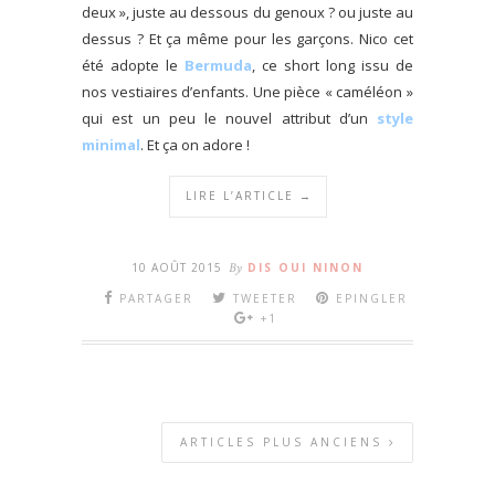
deux », juste au dessous du genoux ? ou juste au
dessus ? Et ça même pour les garçons. Nico cet
été adopte le
Bermuda
, ce short long issu de
nos vestiaires d’enfants. Une pièce « caméléon »
qui est un peu le nouvel attribut d’un
style
minimal
. Et ça on adore !
LIRE L’ARTICLE →
10 AOÛT 2015
By
DIS OUI NINON
PARTAGER
TWEETER
EPINGLER
+1
ARTICLES PLUS ANCIENS