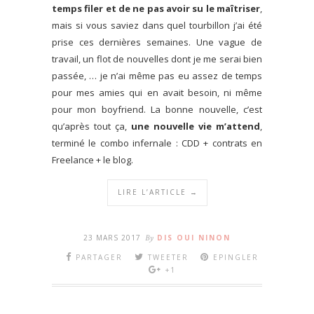
temps filer et de ne pas avoir su le maîtriser
,
mais si vous saviez dans quel tourbillon j’ai été
prise ces dernières semaines. Une vague de
travail, un flot de nouvelles dont je me serai bien
passée, … je n’ai même pas eu assez de temps
pour mes amies qui en avait besoin, ni même
pour mon boyfriend. La bonne nouvelle, c’est
qu’après tout ça,
une nouvelle vie m’attend
,
terminé le combo infernale : CDD + contrats en
Freelance + le blog.
LIRE L’ARTICLE →
23 MARS 2017
By
DIS OUI NINON
PARTAGER
TWEETER
EPINGLER
+1