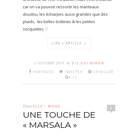
car on va pouvoir ressortir les manteaux
doudou, les écharpes aussi grandes que des
plaids, les belles bottines & les petites
socquettes ♡
LIRE L’ARTICLE →
2 OCTOBRE 2015
By
DIS OUI NINON
PARTAGER
TWEETER
EPINGLER
+1
Dans
ELLE
MODE
/
6
UNE TOUCHE DE
« MARSALA »