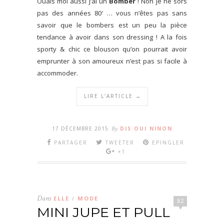
Ouais moi aussi j’ai un
Bomber
! Non je ne sors
pas des années 80′ … vous n’êtes pas sans
savoir que le bombers est un peu la pièce
tendance à avoir dans son dressing ! A la fois
sporty & chic ce blouson qu’on pourrait avoir
emprunter à son amoureux n’est pas si facile à
accommoder.
LIRE L’ARTICLE →
17 DÉCEMBRE 2015
By
DIS OUI NINON
PARTAGER
TWEETER
EPINGLER
+1
Dans
ELLE
MODE
/
82
MINI JUPE ET PULL