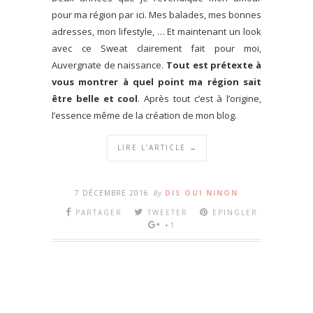
pour ma région par ici. Mes balades, mes bonnes
adresses, mon lifestyle, … Et maintenant un look
avec ce Sweat clairement fait pour moi,
Auvergnate de naissance.
Tout est prétexte à
vous montrer à quel point ma région sait
être belle et cool
. Après tout c’est à l’origine,
l’essence même de la création de mon blog.
LIRE L’ARTICLE →
7 DÉCEMBRE 2016
By
DIS OUI NINON
PARTAGER
TWEETER
EPINGLER
+1