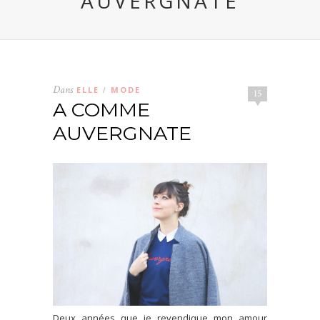
AUVERGNATE
Dans
ELLE
MODE
/
15
A COMME
AUVERGNATE
Deux années que je revendique mon amour